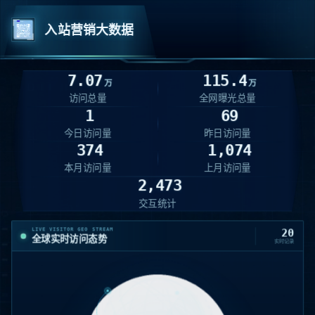
入站营销大数据
7.07
115.4
万
万
访问总量
全网曝光总量
1
69
今日访问量
昨日访问量
374
1,074
本月访问量
上月访问量
2,473
交互统计
LIVE VISITOR GEO STREAM
20
全球实时访问态势
实时记录