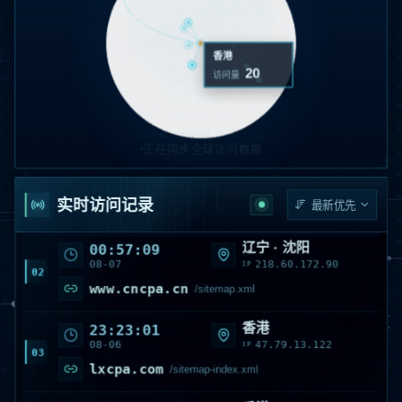
香港
20
访问量
GLOBAL VISITOR DATA SYNC
正在同步全球访问数据
美国 · VirginiaBoydton
02:05:36
08-07
52.167.144.147
IP
01
www.cacpa.cn
/sitemap_index.xml
实时访问记录
辽宁 · 沈阳
00:57:09
08-07
218.60.172.90
IP
02
www.cncpa.cn
/sitemap.xml
香港
23:23:01
08-06
47.79.13.122
IP
03
lxcpa.com
/sitemap-index.xml
香港
23:23:01